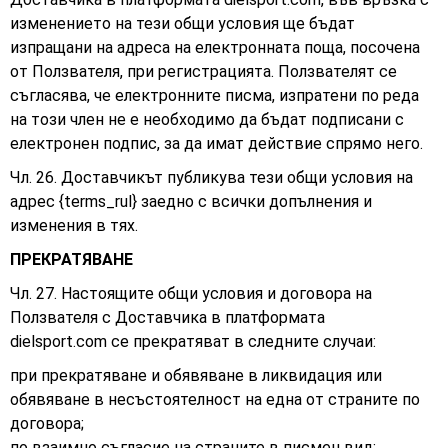
изменението на тези общи условия ще бъдат
изпращани на адреса на електронната поща, посочена
от Ползвателя, при регистрацията. Ползвателят се
съгласява, че електронните писма, изпратени по реда
на този член не е необходимо да бъдат подписани с
електронен подпис, за да имат действие спрямо него.
Чл. 26. Доставчикът публикува тези общи условия на
адрес {terms_rul} заедно с всички допълнения и
изменения в тях.
ПРЕКРАТЯВАНЕ
Чл. 27. Настоящите общи условия и договора на
Ползвателя с Доставчика в платформата
dielsport.com се прекратяват в следните случаи:
при прекратяване и обявяване в ликвидация или
обявяване в несъстоятелност на една от страните по
договора;
по взаимно съгласие на страните в писмен вид;