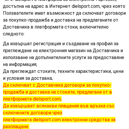
достъпна на адрес в Интернет dielsport.com, чрез която
Ползвателите имат възможност да сключват договори
за покупко-продажба и доставка на предлаганите от
Доставчика в платформата стоки, включително
следното:
Да извършат регистрация и създаване на профил за
преглеждане на електронния магазин на Доставчика и
използване на допълнителните услуги за предоставяне
на информация;
Да преглеждат стоките, техните характеристики, цени
и условия за доставка;
Да сключват с Доставчика договори за покупко-
продажба и доставка на стоките, предлагани от в
платформата dielsport.com;
Да извършват всякакви плащания във връзка със
сключените договори чрез
платформата dielsport.com електронни средства за
разплащане.