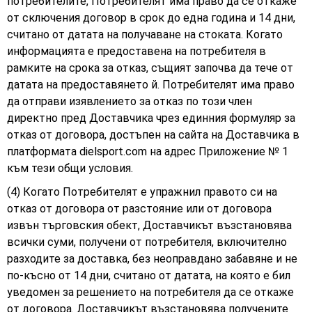
потребителите, Потребителят има право да се откаже
от сключения договор в срок до една година и 14 дни,
считано от датата на получаване на стоката. Когато
информацията е предоставена на потребителя в
рамките на срока за отказ, същият започва да тече от
датата на предоставянето й. Потребителят има право
да отправи изявлението за отказ по този член
директно пред Доставчика чрез единния формуляр за
отказ от договора, достъпен на сайта на Доставчика в
платформата dielsport.com на адрес Приложение № 1
към тези общи условия.
(4) Когато Потребителят е упражнил правото си на
отказ от договора от разстояние или от договора
извън търговския обект, Доставчикът възстановява
всички суми, получени от потребителя, включително
разходите за доставка, без неоправдано забавяне и не
по-късно от 14 дни, считано от датата, на която е бил
уведомен за решението на потребителя да се откаже
от договора. Доставчикът възстановява получените