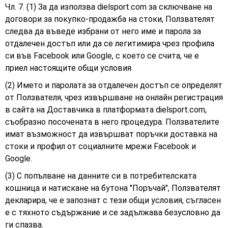
Чл. 7. (1) За да използва dielsport.com за сключване на
договори за покупко-продажба на стоки, Ползвателят
следва да въведе избрани от него име и парола за
отдалечен достъп или да се легитимира чрез профила
си във Facebook или Google, с което се счита, че е
приел настоящите общи условия.
(2) Името и паролата за отдалечен достъп се определят
от Ползвателя, чрез извършване на онлайн регистрация
в сайта на Доставчика в платформата dielsport.com,
съобразно посочената в него процедура. Ползвателите
имат възможност да извършват поръчки доставка на
стоки и профил от социалните мрежи Facebook и
Google.
(3) С попълване на данните си в потребителската
кошница и натискане на бутона "Поръчай", Ползвателят
декларира, че е запознат с тези общи условия, съгласен
е с тяхното съдържание и се задължава безусловно да
ги спазва.