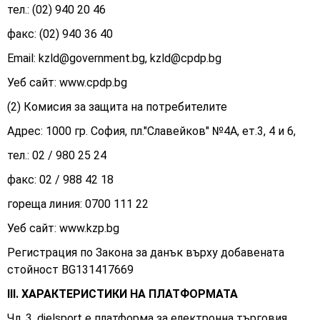
тел.: (02) 940 20 46
факс: (02) 940 36 40
Email:
kzld@government.bg
,
kzld@cpdp.bg
Уеб сайт: www.cpdp.bg
(2) Комисия за защита на потребителите
Адрес: 1000 гр. София, пл."Славейков" №4А, ет.3, 4 и 6,
тел.: 02 / 980 25 24
факс: 02 / 988 42 18
гореща линия: 0700 111 22
Уеб сайт: www.kzp.bg
Регистрация по Закона за данък върху добавената
стойност BG131417669
III. ХАРАКТЕРИСТИКИ НА ПЛАТФОРМАТА
Чл. 3. dielsport e платформа за електронна търговия,