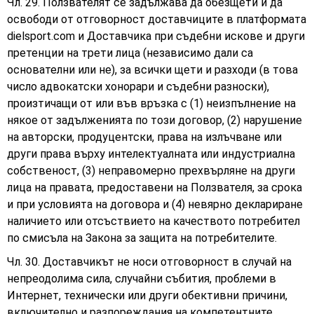
Чл. 29. Ползвателят се задължава да обезщети и да
освободи от отговорност доставчиците в платформата
dielsport.com и Доставчика при съдебни искове и други
претенции на трети лица (независимо дали са
основателни или не), за всички щети и разходи (в това
число адвокатски хонорари и съдебни разноски),
произтичащи от или във връзка с (1) неизпълнение на
някое от задълженията по този договор, (2) нарушение
на авторски, продуцентски, права на излъчване или
други права върху интелектуалната или индустриална
собственост, (3) неправомерно прехвърляне на други
лица на правата, предоставени на Ползвателя, за срока
и при условията на договора и (4) невярно деклариране
наличието или отсъствието на качеството потребител
по смисъла на Закона за защита на потребителите.
Чл. 30. Доставчикът не носи отговорност в случай на
непреодолима сила, случайни събития, проблеми в
Интернет, технически или други обективни причини,
включително и разпореждания на компетентните