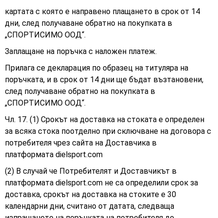
картата с която е направено плащането в срок от 14
дни, след получаване обратно на покупката в
„СПОРТИСИМО ООД“.
Заплащане на поръчка с наложен платеж.
Прилага се декларация по образец на титуляра на
поръчката, и в срок от 14 дни ще бъдат възтановени,
след получаване обратно на покупката в
„СПОРТИСИМО ООД“.
Чл. 17. (1) Срокът на доставка на стоката е определен
за всяка стока поотделно при сключване на договора с
потребителя чрез сайта на Доставчика в
платформата
dielsport.com
(2) В случай че Потребителят и Доставчикът в
платформата dielsport.com не са определили срок за
доставка, срокът на доставка на стоките е 30
календарни дни, считано от датата, следваща
изпращането на поръчката на потребителя до