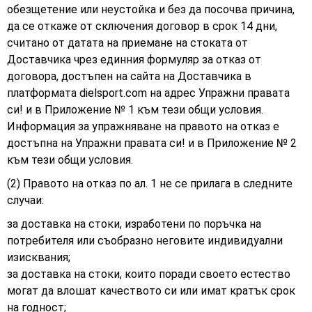
обезщетение или неустойка и без да посочва причина,
да се откаже от сключения договор в срок 14 дни,
считано от датата на приемане на стоката от
Доставчика чрез единния формуляр за отказ от
договора, достъпен на сайта на Доставчика в
платформата dielsport.com на адрес Упражни правата
си! и в Приложение № 1 към тези общи условия.
Информация за упражняване на правото на отказ е
достъпна на Упражни правата си! и в Приложение № 2
към тези общи условия.
(2) Правото на отказ по ал. 1 не се прилага в следните
случаи:
за доставка на стоки, изработени по поръчка на
потребителя или съобразно неговите индивидуални
изисквания;
за доставка на стоки, които поради своето естество
могат да влошат качеството си или имат кратък срок
на годност;