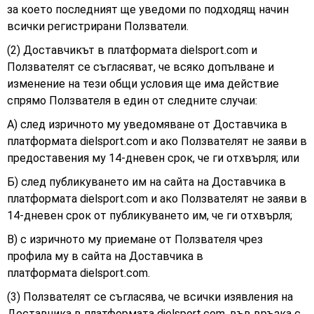
за което последният ще уведоми по подходящ начин
всички регистрирани Ползватели.
(2) Доставчикът в платформата dielsport.com и
Ползвателят се съгласяват, че всяко допълване и
изменение на тези общи условия ще има действие
спрямо Ползвателя в един от следните случаи:
А) след изричното му уведомяване от Доставчика в
платформата dielsport.com и ако Ползвателят не заяви в
предоставения му 14-дневен срок, че ги отхвърля; или
Б) след публикуването им на сайта на Доставчика в
платформата dielsport.com и ако Ползвателят не заяви в
14-дневен срок от публикуването им, че ги отхвърля;
В) с изричното му приемане от Ползвателя чрез
профила му в сайта на Доставчика в
платформата
dielsport.com.
(3) Ползвателят се съгласява, че всички изявления на
Доставчика в платформата dielsport.com, във връзка с