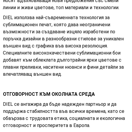
носят вдъхновяващи нови предложения със смели
линии и живи цветове, топ материали и технологии.
DIEL използва най-съвременната технология за
сублимационен печат, която дава неограничени
възможности за създаване изцяло изработени по
поръчка дизайни в разнообразни стилове за уникален
външен вид с графика във висока резолюция.
Специалните висококачествени сублимационни бои
добавят към облеклата дълготрайни ярки цветове с
плавни преливки, наситени нюанси и фини детайли за
впечатляващ външен вид.
ОТГОВОРНОСТ КЪМ ОКОЛНАТА СРЕДА
DIEL се ангажира да бъде надежден партньор и да
поддържа стабилността във всички времена, като се
обвързва с трудовата етика, социалната и екологична
отговорност и просперитета в Европа.