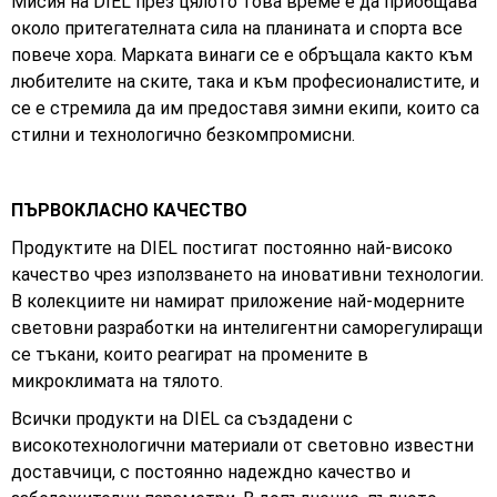
Mисия на DIEL през цялото това време е да приобщава
около притегателната сила на планината и спорта все
повече хора. Марката винаги се е обръщала както към
любителите на ските, така и към професионалистите, и
се е стремила да им предоставя зимни екипи, които са
стилни и технологично безкомпромисни.
ПЪРВОКЛАСНО КАЧЕСТВО
Продуктите на DIEL постигат постоянно най-високо
качество чрез използването на иновативни технологии.
В колекциите ни намират приложение най-модерните
световни разработки на интелигентни саморегулиращи
се тъкани, които реагират на промените в
микроклимата на тялото.
Всички продукти на DIEL са създадени с
високотехнологични материали от световно известни
доставчици, с постоянно надеждно качество и