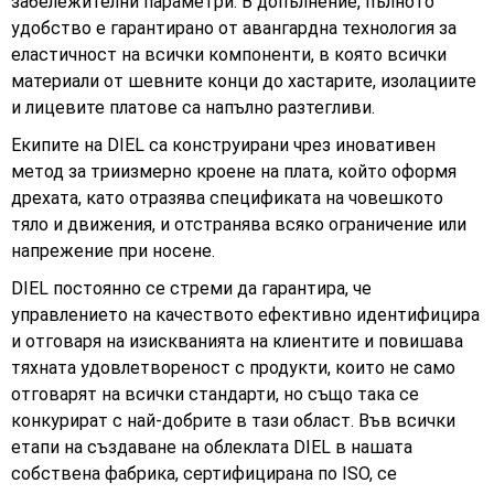
забележителни параметри. В допълнение, пълното
удобство е гарантирано от авангардна технология за
еластичност на всички компоненти, в която всички
материали от шевните конци до хастарите, изолациите
и лицевите платове са напълно разтегливи.
Екипите на DIEL са конструирани чрез иновативен
метод за триизмерно кроене на плата, който оформя
дрехата, като отразява спецификата на човешкото
тяло и движения, и отстранява всяко ограничение или
напрежение при носене.
DIEL постоянно се стреми да гарантира, че
управлението на качеството ефективно идентифицира
и отговаря на изискванията на клиентите и повишава
тяхната удовлетвореност с продукти, които не само
отговарят на всички стандарти, но също така се
конкурират с най-добрите в тази област. Във всички
етапи на създаване на облеклата DIEL в нашата
собствена фабрика, сертифицирана по ISO, се