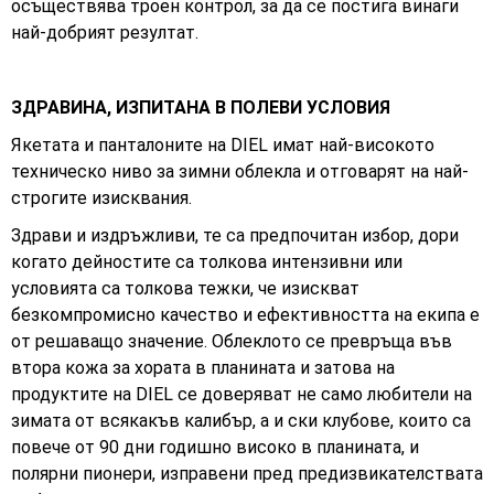
осъществява троен контрол, за да се постига винаги
най-добрият резултат.
ЗДРАВИНА, ИЗПИТАНА В ПОЛЕВИ УСЛОВИЯ
Якетата и панталоните на DIEL имат най-високото
техническо ниво за зимни облекла и отговарят на най-
строгите изисквания.
Здрави и издръжливи, те са предпочитан избор, дори
когато дейностите са толкова интензивни или
условията са толкова тежки, че изискват
безкомпромисно качество и ефективността на екипа е
от решаващо значение. Облеклото се превръща във
втора кожа за хората в планината и затова на
продуктите на DIEL се доверяват не само любители на
зимата от всякакъв калибър, а и ски клубове, които са
повече от 90 дни годишно високо в планината, и
полярни пионери, изправени пред предизвикателствата