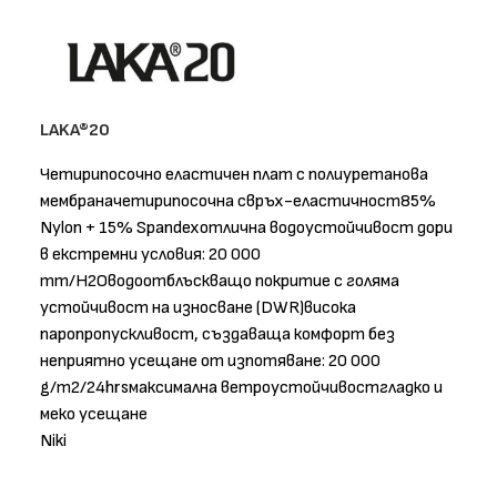
LAKA®20
Четирипосочно еластичен плат с полиуретанова
мембраначетирипосочна свръх-еластичност85%
Nylon + 15% Spandexотлична водоустойчивост дори
в екстремни условия: 20 000
mm/H2Oводоотблъскващо покритие с голяма
устойчивост на износване (DWR)висока
паропропускливост, създаваща комфорт без
неприятно усещане от изпотяване: 20 000
g/m2/24hrsмаксимална ветроустойчивостгладко и
меко усещане
Niki