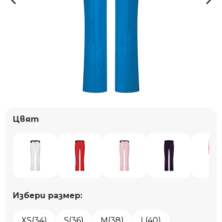
Цвят
Избери размер:
XS(34)
S(36)
M(38)
L(40)