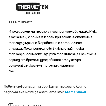
THERMOtex™
Изолационен материал с полипропиленови нишкиМек,
еластичен, с по-малък обем при еднаква степен на
топлозадържане в сравнение с останалите
изолацииПолипропиленови влакна с най-ниска
топлопроводимостЗадържа топлината за по-дълъг
период от времеХидрофобната структура
осигурява максимум топлина и защита
Niki
Повече информация за всички материали, с които
разполагаме може да откриете тук:
Материали