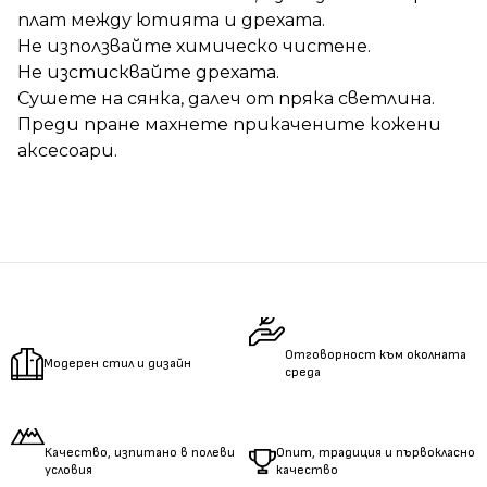
плат между ютията и дрехата.
Не използвайте химическо чистене.
Не изстисквайте дрехата.
Сушете на сянка, далеч от пряка светлина.
Преди пране махнете прикачените кожени
аксесоари.
Отговорност към околната
Модерен стил и дизайн
среда
Качество, изпитано в полеви
Опит, традиция и първокласно
условия
качество