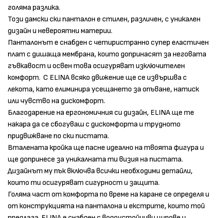
голяма разлика.
Този дамски ски панталон е стилен, различен, с уникален
дизайн и невероятни материи.
Панталонът е снабден с четиристранно супер еластичен
плат с дишаща мембрана, които допринасят за неговата
гъвкавост и освен това осигуряват изключителен
комфорт. С ELINA всяко движение ще се извършва с
лекота, като елиминира усещането за опъване, натиск
или чувство на дискомфорт.
Благодарение на ергономичния си дизайн, ELINA ще те
накара да се сбогуваш с дискомфорта и трудното
придвижване по ски пистата.
Вталената кройка ще пасне идеално на твоята фигура и
ще допринесе за уникалната ти визия на пистата.
Дизайнът му пък включва всички необходими детайли,
които ти осигуряват сигурност и защита.
Голяма част от комфорта по време на каране се определя и
от конструкцията на панталона и екстрите, които той
предлага. ELINA е снабден с водоустойчиви ципове и