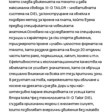
която следва движенията на тялото и дава
максимална свобода. III-D TAILOR - иновативната
система на DIEL за конструиране на облекла е
подобрен метод за кроене на плата, който взема
предвид спецификата на човешката
анатомия.Основано на изследването на специфични
позиции и характерни за ски спорта движения,
триизмерното кроене «улавя» цялостно формата на
тялото, като разделя дрехата на близо 20 отделни
части като рамо, подмишница, лакът, коляно и т.н.
Ефективността и експлоатационните качества на
облеклата се усилват значително, като се обръща
специално внимание на всяка от тези критични зони.
В резултат на това, напрежението при обличане и
носене на дрехата изчезва. Дори и при най-
интензивно каране екипировката се усеща като
втора кожа.Чрез технологията III-D Tailor DIEL
създава оригинални модели с елегантен силует,
които позволяват енергични движения без никакво