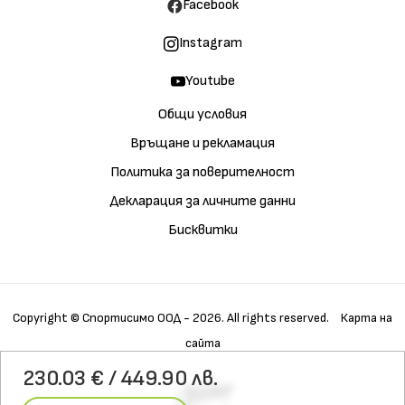
Facebook
Instagram
Youtube
Общи условия
Връщане и рекламация
Политика за поверителност
Декларация за личните данни
Бисквитки
Copyright © Спортисимо ООД - 2026. All rights reserved.
Карта на
сайта
Купи
Галерия
Детайли
230.03 € / 449.90 лв.
Характеристики
Материали
Технологии
Грижа