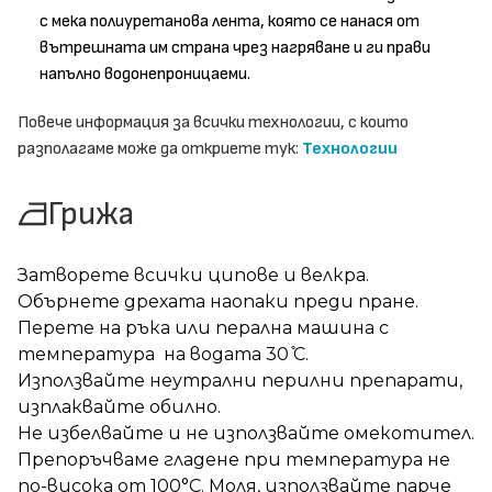
с мека полиуретанова лента, която се нанася от
вътрешната им страна чрез нагряване и ги прави
напълно водонепроницаеми.
Повече информация за всички технологии, с които
разполагаме може да откриете тук:
Технологии
Грижа
Затворете всички ципове и велкра.
Обърнете дрехата наопаки преди пране.
Перете на ръка или перална машина с
температура на водата 30 ̊С.
Използвайте неутрални перилни препарати,
изплаквайте обилно.
Не избелвайте и не използвайте омекотител.
Препоръчваме гладене при температура не
по-висока от 100°C. Моля, използвайте парче