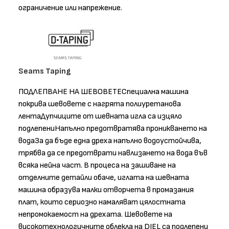
ограничение или напрежение.
Seams Taping
ПОДЛЕПВАНЕ НА ШЕВОВЕТЕСпециална машина
покрива шевовете с нагрята полиуретанова
лентаДупчиците от шевната игла са изцяло
подлепениНапълно предотвратява проникването на
водаЗа да бъде една дреха напълно водоустойчива,
трябва да се предотврати навлизането на вода във
всяка нейна част. В процеса на зашиване на
отделните детайли обаче, иглата на шевната
машина образува малки отворчета в промазания
плат, които сериозно намаляват цялостната
непромокаемост на дрехата. Шевовете на
високотехнологичните облекла на DIEL са подлепени