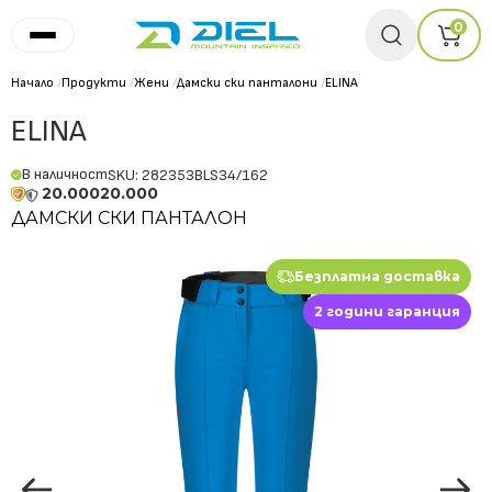
0
Начало
/
Продукти
/
Жени
/
Дамски ски панталони
/
ELINA
ELINA
В наличност
SKU: 282353BLS34/162
20.000
20.000
ДАМСКИ СКИ ПАНТАЛОН
Безплатна доставка
2 години гаранция