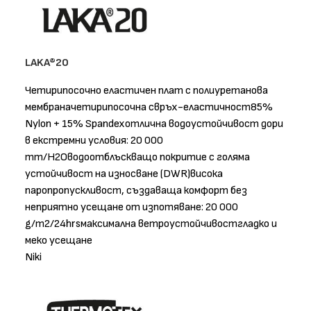
LAKA®20
Четирипосочно еластичен плат с полиуретанова
мембраначетирипосочна свръх-еластичност85%
Nylon + 15% Spandexотлична водоустойчивост дори
в екстремни условия: 20 000
mm/H2Oводоотблъскващо покритие с голяма
устойчивост на износване (DWR)висока
паропропускливост, създаваща комфорт без
неприятно усещане от изпотяване: 20 000
g/m2/24hrsмаксимална ветроустойчивостгладко и
меко усещане
Niki