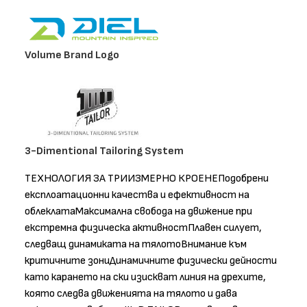
Volume Brand Logo
3-Dimentional Tailoring System
ТЕХНОЛОГИЯ ЗА ТРИИЗМЕРНО КРОЕНЕПодобрени
експлоатационни качества и ефективност на
облеклатаМаксимална свобода на движение при
екстремна физическа активностПлавен силует,
следващ динамиката на тялотоВнимание към
критичните зониДинамичните физически дейности
като карането на ски изискват линия на дрехите,
която следва движенията на тялото и дава