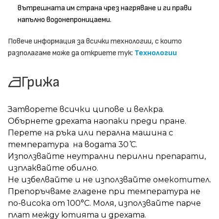
вътрешната им страна чрез нагряване и ги прави
напълно водонепроницаеми.
Повече информация за всички технологии, с които
разполагаме може да откриете тук:
Технологии
Грижа
Затворете всички ципове и велкра.
Обърнете дрехата наопаки преди пране.
Перете на ръка или перална машина с
температура на водата 30 ̊С.
Използвайте неутрални перилни препарати,
изплаквайте обилно.
Не избелвайте и не използвайте омекотител.
Препоръчваме гладене при температура не
по-висока от 100°C. Моля, използвайте парче
плат между ютията и дрехата.