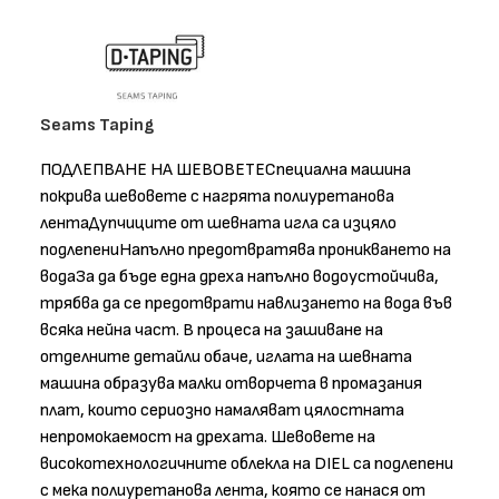
Seams Taping
ПОДЛЕПВАНЕ НА ШЕВОВЕТЕСпециална машина
покрива шевовете с нагрята полиуретанова
лентаДупчиците от шевната игла са изцяло
подлепениНапълно предотвратява проникването на
водаЗа да бъде една дреха напълно водоустойчива,
трябва да се предотврати навлизането на вода във
всяка нейна част. В процеса на зашиване на
отделните детайли обаче, иглата на шевната
машина образува малки отворчета в промазания
плат, които сериозно намаляват цялостната
непромокаемост на дрехата. Шевовете на
високотехнологичните облекла на DIEL са подлепени
с мека полиуретанова лента, която се нанася от