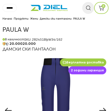
0
Начало
/
Продукти
/
Жени
/
Дамски ски панталони
/
PAULA W
PAULA W
В наличност
SKU: 282451BlpW34/162
20.000
20.000
ДАМСКИ СКИ ПАНТАЛОН
Безплатна доставка
2 години гаранция