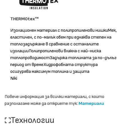
THERMOtex™
Изолационен материал с полипропиленови нишкиМек,
еластичен, с по-малък обем при еднаква степен на
топлозадържане в сравнение с останалите
изолацииПолипропиленови влакна с най-ниска
топлопроводимостЗадържа топлината за по-дълъг
период от времеХидрофобната структура
осигурява максимум топлина и защита
Niki
Повече информация за всички материали, с които
разполагаме може да откриете тук:
Материали
Технологии