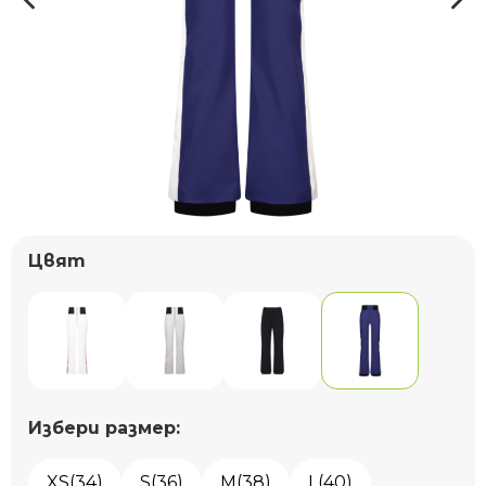
Цвят
Избери размер:
XS(34)
S(36)
M(38)
L(40)