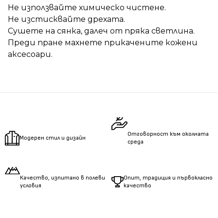
Не използвайте химическо чистене.
Не изстисквайте дрехата.
Сушете на сянка, далеч от пряка светлина.
Преди пране махнете прикачените кожени
аксесоари.
Отговорност към околната
Модерен стил и дизайн
среда
Качество, изпитано в полеви
Опит, традиция и първокласно
условия
качество