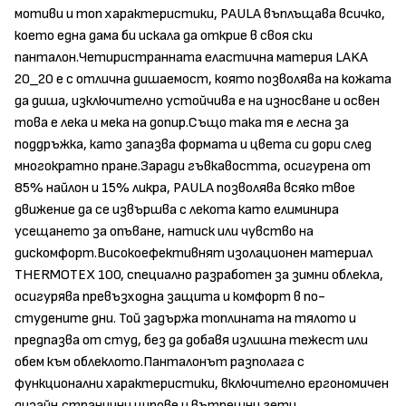
мотиви и топ характеристики, PAULA въплъщава всичко,
което една дама би искала да открие в своя ски
панталон.Четиристранната еластична материя LAKA
20_20 е с отлична дишаемост, която позволява на кожата
да диша, изключително устойчива е на износване и освен
това е лека и мека на допир.Също така тя е лесна за
поддръжка, като запазва формата и цвета си дори след
многократно пране.Заради гъвкавостта, осигурена от
85% найлон и 15% ликра, PAULA позволява всяко твое
движение да се извършва с лекота като елиминира
усещането за опъване, натиск или чувство на
дискомфорт.Високоефективнят изолационен материал
THERMOTEX 100, специално разработен за зимни облекла,
осигурява превъзходна защита и комфорт в по-
студените дни. Той задържа топлината на тялото и
предпазва от студ, без да добавя излишна тежест или
обем към облеклото.Панталонът разполага с
функционални характеристики, включително ергономичен
дизайн,странични ципове и вътрешни гети.