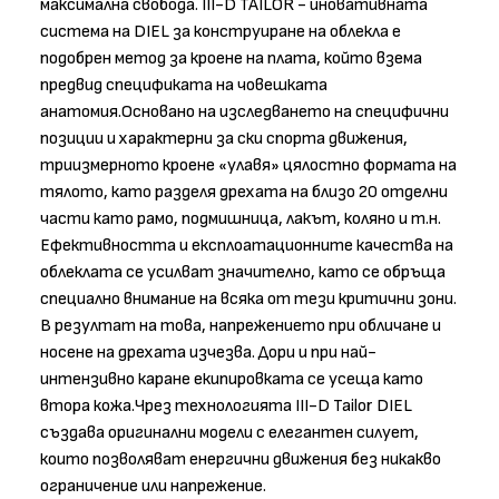
максимална свобода. III-D TAILOR - иновативната
система на DIEL за конструиране на облекла е
подобрен метод за кроене на плата, който взема
предвид спецификата на човешката
анатомия.Основано на изследването на специфични
позиции и характерни за ски спорта движения,
триизмерното кроене «улавя» цялостно формата на
тялото, като разделя дрехата на близо 20 отделни
части като рамо, подмишница, лакът, коляно и т.н.
Ефективността и експлоатационните качества на
облеклата се усилват значително, като се обръща
специално внимание на всяка от тези критични зони.
В резултат на това, напрежението при обличане и
носене на дрехата изчезва. Дори и при най-
интензивно каране екипировката се усеща като
втора кожа.Чрез технологията III-D Tailor DIEL
създава оригинални модели с елегантен силует,
които позволяват енергични движения без никакво
ограничение или напрежение.