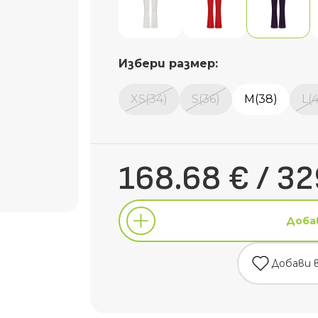
Избери размер:
XS(34)
S(36)
M(38)
L(
168.68 € / 32
Доба
Добави 
Доба