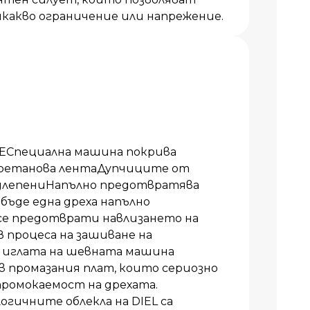
какво ограничение или напрежение.
Специална машина покрива
уретанова лентаДупчиците от
одлепениНапълно предотвратява
бъде една дреха напълно
 се предотврати навлизането на
 В процеса на зашиване на
 иглата на шевната машина
в промазания плат, които сериозно
ромокаемост на дрехата.
гичните облекла на DIEL са