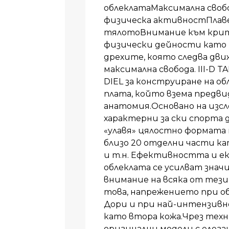
облеклатаМаксимална своб
физическа активностПлаве
тялотоВнимание към кри
физически дейности като 
дрехите, която следва дви
максимална свобода. III-D 
DIEL за конструиране на об
плата, който взема предв
анатомия.Основано на изс
характерни за ски спорта
«улавя» цялостно формата 
близо 20 отделни части ка
и т.н. Ефективността и е
облеклата се усилват знач
внимание на всяка от тези
това, напрежението при обл
Дори и при най-интензивн
като втора кожа.Чрез технол
оригинални модели с елега