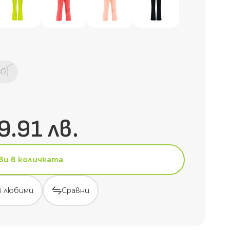
40)
9.91 лв.
ви в количката
в любими
Сравни
ви в количката