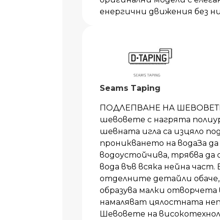
енергични движения без ни
Seams Taping
ПОДЛЕПВАНЕ НА ШЕВОВЕТЕ
шевовете с нагрята поли
шевната игла са изцяло п
проникването на водаЗа да 
водоустойчива, трябва да
вода във всяка нейна част.
отделните детайли обаче,
образува малки отворчета 
намаляват цялостната неп
Шевовете на високотехноло