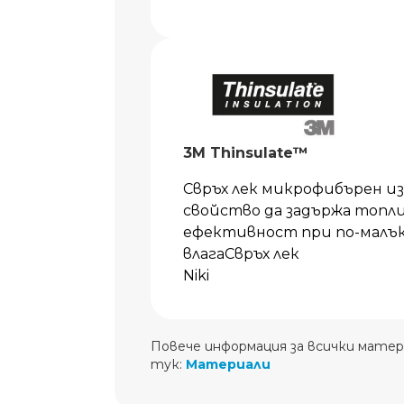
3M Thinsulate™
Свръх лек микрофибърен 
свойство да задържа топл
ефективност при по-малък
влагаСвръх лек
Niki
Повече информация за всички матер
тук:
Материали