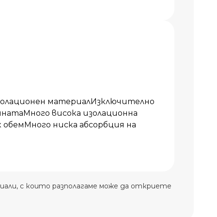
изолационен материалИзключително
инатаМного висока изолационна
 обемМного ниска абсорбция на
иали, с които разполагаме може да откриете