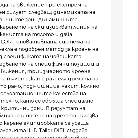
ода на движение при екстремна
н силует, следващ динамиката на
тичните зониДинамичните
карането на ски изискват линия на
женията на тялото и дава
TAILOR - иновативната система на
лекла е подобрен метод за кроене на
ид спецификата на човешката
ледването на специфични позиции и
 движения, триизмерното кроене
на тялото, като разделя дрехата на
то рамо, подмишница, лакът, коляно
ксплоатационните качества на
ително, като се обръща специално
 критични зони. В резултат на
ичане и носене на дрехата изчезва.
о каране екипировката се усеща
огията III-D Tailor DIEL създава
нтен силует, които позволяват