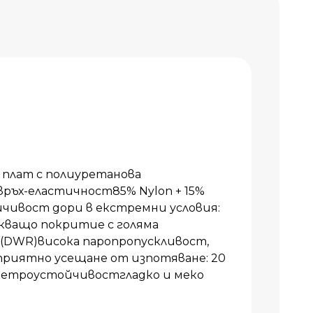
плат с полиуретанова
ръх-еластичност85% Nylon + 15%
чивост дори в екстремни условия:
кващо покритие с голяма
 (DWR)висока паропропускливост,
приятно усещане от изпотяване: 20
 ветроустойчивостгладко и меко