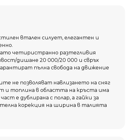
в любими
Сравни
стилен втален силует, елегантен и
енно.
 като четиристранно разтегливия
вост/дишане 20 000/20 000 и свръх
 гарантират пълна свобода на движение
те не позволяват навлизането на сняг
рт и топлина в областта на кръста има
аст е дублирана с полар, а гайки за
ителна корекция на ширина в талията