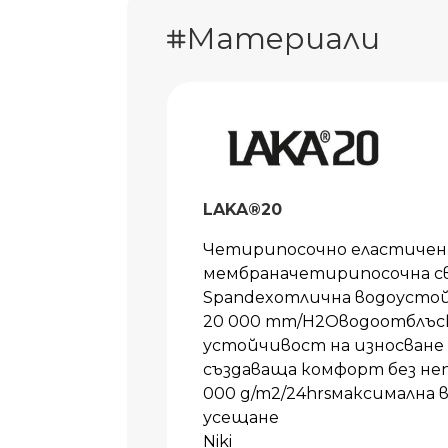
Материали
LAKA®20
Четирипосочно еластичен 
мембраначетирипосочна св
Spandexотлична водоустой
20 000 mm/H2Oводоотблъс
устойчивост на износване
създаваща комфорт без не
000 g/m2/24hrsмаксимална
усещане
Niki