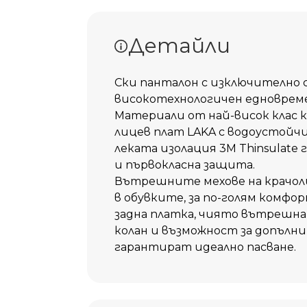
Добави 
Детайли
Ски панталон с изключително 
високотехнологичен едноврем
Материали от най-висок клас
лицев плат LAKA с водоустойчи
леката изолация 3М Thinsulate
и първокласна защита.
Вътрешните мехове на крачоли
в обувките, за по-голям комфо
задна платка, чиято вътрешна ч
колан и възможност за допълн
гарантират идеално пасване.